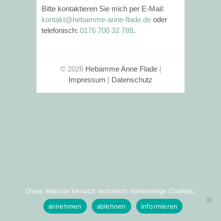
Bitte kontaktieren Sie mich per E-Mail:
kontakt@hebamme-anne-flade.de
oder
telefonisch:
0176 700 32 788
.
© 2026
Hebamme Anne Flade
|
Impressum
|
Datenschutz
Diese Website benutzt technisch notwendige Cookies.
annehmen
ablehnen
informieren